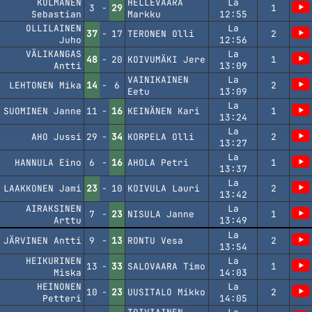
KULMANEN
HELLEVAARA
La
3
-
29
1
Sebastian
Markku
12:55
OLLILAINEN
La
37
-
17
TERONEN Olli
2
Juho
12:56
VÄLIKANGAS
La
48
-
20
KOIVUMÄKI Jere
1
Antti
13:09
VAINIKAINEN
La
LEHTONEN Mika
14
-
6
2
Eetu
13:09
La
SUOMINEN Janne
11
-
16
KEINÄNEN Kari
1
13:24
La
AHO Jussi
29
-
34
KORPELA Olli
2
13:27
La
HANNULA Eino
6
-
16
AHOLA Petri
1
13:37
La
LAAKKONEN Jami
23
-
10
KOIVULA Lauri
2
13:42
AIRAKSINEN
La
7
-
23
NISULA Janne
1
Arttu
13:49
La
JÄRVINEN Antti
9
-
13
RONTU Vesa
2
13:54
HEIKURINEN
La
13
-
33
SALOVAARA Timo
1
Miska
14:03
HEINONEN
La
10
-
23
UUSITALO Mikko
2
Petteri
14:05