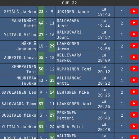
CUP 32
La
SETÄLÄ Jarkko
23
-
9
JOKINEN Janne
1
19:43
RAJAINMÄKI
SALOVAARA
La
44
-
11
2
Matti
Jussi
19:44
HALKOSAARI
La
YLITALO Vilho
27
-
16
1
Jouni
19:57
MÄKELÄ
LAAKKONEN
La
15
-
29
2
Johannes
Jarmo
19:58
HELLEVAARA
La
AURESTO Leevi
35
-
18
1
Markku
20:09
KEMPPAINEN
La
30
-
12
KUPARINEN Tomi
2
Toni
20:12
MUURIMAA
VÄLIKANGAS
La
33
-
35
1
Tuukka
Antti
20:22
La
SAVOLAINEN Leo
9
-
14
LEHTONEN Mika
2
20:25
La
SALOVAARA Timo
37
-
11
LAAKKONEN Jami
1
20:35
PEKKONEN
La
UUSITALO Mikko
3
-
27
2
Petteri
20:40
La
YLITALO Jarkko
51
-
24
AHOLA Petri
1
20:48
AALTONEN
La
KOSKELA Ville
5
-
28
2