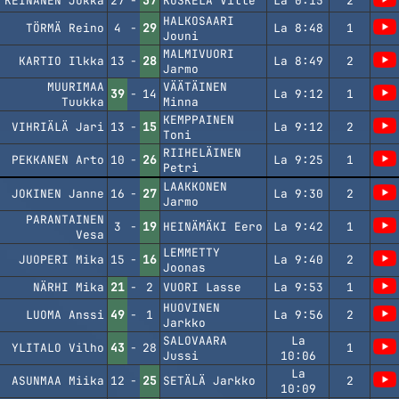
KEINÄNEN Jukka
27
-
37
KOSKELA Ville
La 0:15
2
HALKOSAARI
TÖRMÄ Reino
4
-
29
La 8:48
1
Jouni
MALMIVUORI
KARTIO Ilkka
13
-
28
La 8:49
2
Jarmo
MUURIMAA
VÄÄTÄINEN
39
-
14
La 9:12
1
Tuukka
Minna
KEMPPAINEN
VIHRIÄLÄ Jari
13
-
15
La 9:12
2
Toni
RIIHELÄINEN
PEKKANEN Arto
10
-
26
La 9:25
1
Petri
LAAKKONEN
JOKINEN Janne
16
-
27
La 9:30
2
Jarmo
PARANTAINEN
3
-
19
HEINÄMÄKI Eero
La 9:42
1
Vesa
LEMMETTY
JUOPERI Mika
15
-
16
La 9:40
2
Joonas
NÄRHI Mika
21
-
2
VUORI Lasse
La 9:53
1
HUOVINEN
LUOMA Anssi
49
-
1
La 9:56
2
Jarkko
SALOVAARA
La
YLITALO Vilho
43
-
28
1
Jussi
10:06
La
ASUNMAA Miika
12
-
25
SETÄLÄ Jarkko
2
10:09