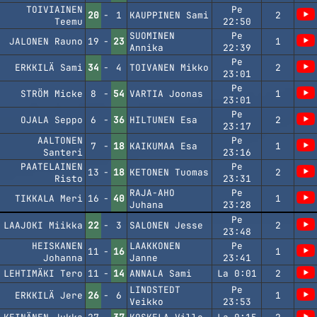
TOIVIAINEN
Pe
20
-
1
KAUPPINEN Sami
2
Teemu
22:50
SUOMINEN
Pe
JALONEN Rauno
19
-
23
1
Annika
22:39
Pe
ERKKILÄ Sami
34
-
4
TOIVANEN Mikko
2
23:01
Pe
STRÖM Micke
8
-
54
VARTIA Joonas
1
23:01
Pe
OJALA Seppo
6
-
36
HILTUNEN Esa
2
23:17
AALTONEN
Pe
7
-
18
KAIKUMAA Esa
1
Santeri
23:16
PAATELAINEN
Pe
13
-
18
KETONEN Tuomas
2
Risto
23:31
RAJA-AHO
Pe
TIKKALA Meri
16
-
40
1
Juhana
23:28
Pe
LAAJOKI Miikka
22
-
3
SALONEN Jesse
2
23:48
HEISKANEN
LAAKKONEN
Pe
11
-
16
1
Johanna
Janne
23:41
LEHTIMÄKI Tero
11
-
14
ANNALA Sami
La 0:01
2
LINDSTEDT
Pe
ERKKILÄ Jere
26
-
6
1
Veikko
23:53