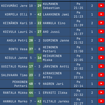
KULMANEN
Pe
KOIVUMÄKI Jere
10
-
29
2
Sebastian
21:25
Pe
KORPELA Olli
9
-
42
LAAKKONEN Jami
1
21:23
Pe
KEINÄNEN Kari
18
-
22
HANNULA Eino
2
21:39
Pe
KOIVULA Lauri
24
-
27
AHO Jussi
1
21:37
Pe
AHOLA Petri
28
-
2
SUOMINEN Janne
2
21:52
HEINONEN
Pe
RONTU Vesa
37
-
8
1
Petteri
21:50
HEIKURINEN
Pe
NISULA Janne
5
-
16
2
Miska
22:05
Pe
UUSITALO Mikko
17
-
3
JÄRVINEN Antti
1
22:02
AIRAKSINEN
Pe
SALOVAARA Timo
23
-
2
2
Arttu
22:16
PEKKONEN
Pe
40
-
9
HAGREN Jari
1
Petteri
22:14
Pe
RANTALA Mikko
44
-
1
ERVASTI Ilkka
2
22:32
Pe
HANNULA Marko
7
-
42
YLITALO Jarkko
1
22:27