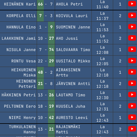
La
KEINÄNEN Kari
66
-
7
AHOLA Petri
1
11:40
La
KORPELA Olli
7
-
3
KOIVULA Lauri
2
11:37
La
HANNULA Eino
1
-
9
SUOMINEN Janne
1
11:53
La
LAAKKONEN Jami
10
-
27
AHO Jussi
2
11:52
La
NISULA Janne
7
-
74
SALOVAARA Timo
1
12:08
La
RONTU Vesa
22
-
29
UUSITALO Mikko
2
12:05
HEIKURINEN
AIRAKSINEN
La
48
-
2
1
Miska
Arttu
12:18
HEINONEN
La
21
-
8
JÄRVINEN Antti
2
Petteri
12:18
La
HÄKKINEN Petri
13
-
26
LAUTAMO Timo
1
12:30
La
PELTONEN Eero
18
-
19
KUUSELA Juha
2
12:31
La
NIEMI Henry
10
-
42
AURESTO Leevi
1
12:43
TURKULAINEN
RAJAINMÄKI
La
13
-
21
2
Hannu
Matti
12:43