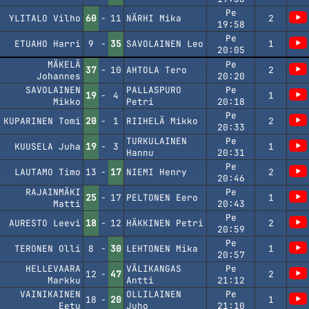
Pe
YLITALO Vilho
60
-
11
NÄRHI Mika
2
19:58
Pe
ETUAHO Harri
9
-
35
SAVOLAINEN Leo
1
20:05
MÄKELÄ
Pe
37
-
10
AHTOLA Tero
2
Johannes
20:20
SAVOLAINEN
PALLASPURO
Pe
19
-
4
1
Mikko
Petri
20:18
Pe
KUPARINEN Tomi
20
-
1
RIIHELÄ Mikko
2
20:33
TURKULAINEN
Pe
KUUSELA Juha
19
-
3
1
Hannu
20:31
Pe
LAUTAMO Timo
13
-
17
NIEMI Henry
2
20:46
RAJAINMÄKI
Pe
25
-
17
PELTONEN Eero
1
Matti
20:43
Pe
AURESTO Leevi
18
-
12
HÄKKINEN Petri
2
20:59
Pe
TERONEN Olli
8
-
30
LEHTONEN Mika
1
20:57
HELLEVAARA
VÄLIKANGAS
Pe
12
-
47
2
Markku
Antti
21:12
VAINIKAINEN
OLLILAINEN
Pe
18
-
20
1
Eetu
Juho
21:10