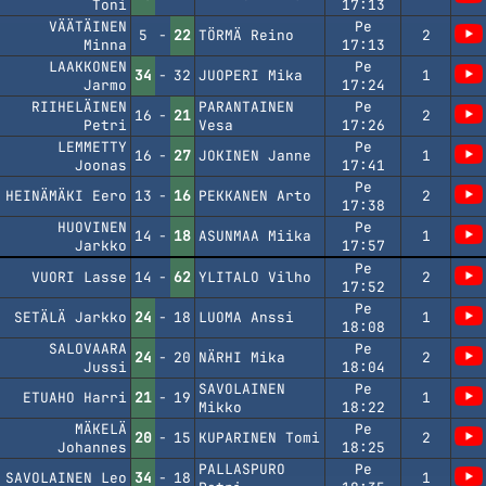
Toni
17:13
VÄÄTÄINEN
Pe
5
-
22
TÖRMÄ Reino
2
Minna
17:13
LAAKKONEN
Pe
34
-
32
JUOPERI Mika
1
Jarmo
17:24
RIIHELÄINEN
PARANTAINEN
Pe
16
-
21
2
Petri
Vesa
17:26
LEMMETTY
Pe
16
-
27
JOKINEN Janne
1
Joonas
17:41
Pe
HEINÄMÄKI Eero
13
-
16
PEKKANEN Arto
2
17:38
HUOVINEN
Pe
14
-
18
ASUNMAA Miika
1
Jarkko
17:57
Pe
VUORI Lasse
14
-
62
YLITALO Vilho
2
17:52
Pe
SETÄLÄ Jarkko
24
-
18
LUOMA Anssi
1
18:08
SALOVAARA
Pe
24
-
20
NÄRHI Mika
2
Jussi
18:04
SAVOLAINEN
Pe
ETUAHO Harri
21
-
19
1
Mikko
18:22
MÄKELÄ
Pe
20
-
15
KUPARINEN Tomi
2
Johannes
18:25
PALLASPURO
Pe
SAVOLAINEN Leo
34
-
18
1