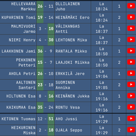
HELLEVAARA
OLLILAINEN
La
26
-
11
1
Markku
Juho
18:24
La
KUPARINEN Tomi
19
-
14
HEINÄMÄKI Eero
2
18:24
MALMIVUORI
VÄLIKANGAS
La
3
-
10
1
Jarmo
Antti
18:37
La
NIEMI Henry
4
-
30
LEHTONEN Mika
2
18:37
La
LAAKKONEN Jami
36
-
9
RANTALA Mikko
1
18:50
PEKKONEN
La
15
-
7
LAAJOKI Miikka
2
Petteri
18:50
La
AHOLA Petri
26
-
10
ERKKILÄ Jere
1
19:04
AALTONEN
SUOMINEN
La
23
-
18
2
Santeri
Annika
19:05
La
HILTUNEN Esa
8
-
16
KEINÄNEN Jukka
1
19:16
La
KAIKUMAA Esa
35
-
24
RONTU Vesa
2
19:16
La
KETONEN Tuomas
12
-
51
AHO Jussi
1
19:29
HEIKURINEN
La
2
-
18
OJALA Seppo
2
Miska
19:29