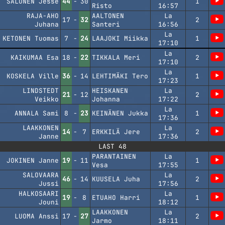
SALONEN Jesse
44
-
30
1
Risto
16:57
RAJA-AHO
AALTONEN
La
17
-
32
2
Juhana
Santeri
16:56
La
KETONEN Tuomas
7
-
24
LAAJOKI Miikka
1
17:10
La
KAIKUMAA Esa
18
-
22
TIKKALA Meri
2
17:10
La
KOSKELA Ville
36
-
14
LEHTIMÄKI Tero
1
17:23
LINDSTEDT
HEISKANEN
La
21
-
12
2
Veikko
Johanna
17:22
La
ANNALA Sami
8
-
23
KEINÄNEN Jukka
1
17:36
LAAKKONEN
La
14
-
7
ERKKILÄ Jere
2
Janne
17:36
LAST 48
PARANTAINEN
La
JOKINEN Janne
19
-
11
1
Vesa
17:55
SALOVAARA
La
46
-
14
KUUSELA Juha
2
Jussi
17:56
HALKOSAARI
La
19
-
8
ETUAHO Harri
1
Jouni
18:12
LAAKKONEN
La
LUOMA Anssi
17
-
27
2
Jarmo
18:11