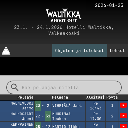
2026-01-23
23.1. - 24.1.2026 Hotelli Waltikka,
Valkeakoski
Ohjelma ja tulokset
Lohkot
[Lohkovaihe]
[LAST 48]
[CUP 32]
[CUP 16]
[CUP 8]
[VÄLIERÄ]
[PRONSSI]
[FINAALI]
Pelaaja
Pelaaja
Aloitus†
Pöytä
MALMIVUORI
Pe
23
-
2
VIHRIÄLÄ Jari
1
Jarmo
16:43
HALKOSAARI
MUURIMAA
Pe
22
-
31
2
Jouni
Tuukka
17:00
KEMPPAINEN
Pe
28
-
12
KARTIO Ilkka
1