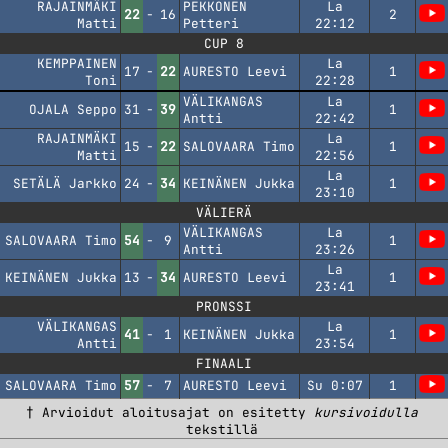
RAJAINMÄKI
PEKKONEN
La
22
-
16
2
Matti
Petteri
22:12
CUP 8
KEMPPAINEN
La
17
-
22
AURESTO Leevi
1
Toni
22:28
VÄLIKANGAS
La
OJALA Seppo
31
-
39
1
Antti
22:42
RAJAINMÄKI
La
15
-
22
SALOVAARA Timo
1
Matti
22:56
La
SETÄLÄ Jarkko
24
-
34
KEINÄNEN Jukka
1
23:10
VÄLIERÄ
VÄLIKANGAS
La
SALOVAARA Timo
54
-
9
1
Antti
23:26
La
KEINÄNEN Jukka
13
-
34
AURESTO Leevi
1
23:41
PRONSSI
VÄLIKANGAS
La
41
-
1
KEINÄNEN Jukka
1
Antti
23:54
FINAALI
SALOVAARA Timo
57
-
7
AURESTO Leevi
Su 0:07
1
† Arvioidut aloitusajat on esitetty
kursivoidulla
tekstillä