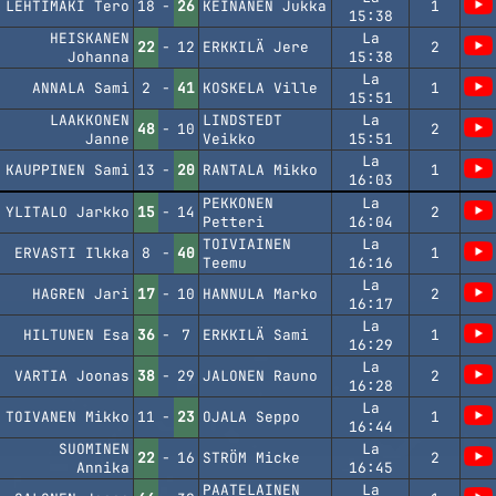
LEHTIMÄKI Tero
18
-
26
KEINÄNEN Jukka
1
15:38
HEISKANEN
La
22
-
12
ERKKILÄ Jere
2
Johanna
15:38
La
ANNALA Sami
2
-
41
KOSKELA Ville
1
15:51
LAAKKONEN
LINDSTEDT
La
48
-
10
2
Janne
Veikko
15:51
La
KAUPPINEN Sami
13
-
20
RANTALA Mikko
1
16:03
PEKKONEN
La
YLITALO Jarkko
15
-
14
2
Petteri
16:04
TOIVIAINEN
La
ERVASTI Ilkka
8
-
40
1
Teemu
16:16
La
HAGREN Jari
17
-
10
HANNULA Marko
2
16:17
La
HILTUNEN Esa
36
-
7
ERKKILÄ Sami
1
16:29
La
VARTIA Joonas
38
-
29
JALONEN Rauno
2
16:28
La
TOIVANEN Mikko
11
-
23
OJALA Seppo
1
16:44
SUOMINEN
La
22
-
16
STRÖM Micke
2
Annika
16:45
PAATELAINEN
La