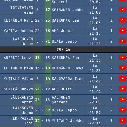
Santeri
20:52
TOIVIAINEN
La
6
-
17
KEINÄNEN Jukka
1
Teemu
21:02
La
KEINÄNEN Kari
22
-
25
KAIKUMAA Esa
2
21:03
La
VARTIA Joonas
20
-
53
AHO Jussi
1
21:15
LAAKKONEN
La
0
-
71
OJALA Seppo
2
Janne
21:20
CUP 16
La
AURESTO Leevi
15
-
13
KAIKUMAA Esa
1
21:33
La
LEHTONEN Mika
13
-
18
KEINÄNEN Jukka
2
21:33
La
YLITALO Vilho
5
-
14
SALOVAARA Timo
1
21:47
La
SETÄLÄ Jarkko
21
-
19
AHO Jussi
2
21:49
VÄLIKANGAS
AALTONEN
La
24
-
16
1
Antti
Santeri
22:00
LAAKKONEN
La
28
-
59
OJALA Seppo
2
Jarmo
21:59
KEMPPAINEN
La
13
-
10
YLITALO Jarkko
1
Toni
22:14