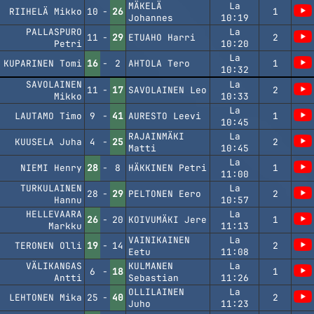
MÄKELÄ
La
RIIHELÄ Mikko
10
-
26
1
Johannes
10:19
PALLASPURO
La
11
-
29
ETUAHO Harri
2
Petri
10:20
La
KUPARINEN Tomi
16
-
2
AHTOLA Tero
1
10:32
SAVOLAINEN
La
11
-
17
SAVOLAINEN Leo
2
Mikko
10:33
La
LAUTAMO Timo
9
-
41
AURESTO Leevi
1
10:45
RAJAINMÄKI
La
KUUSELA Juha
4
-
25
2
Matti
10:45
La
NIEMI Henry
28
-
8
HÄKKINEN Petri
1
11:00
TURKULAINEN
La
28
-
29
PELTONEN Eero
2
Hannu
10:57
HELLEVAARA
La
26
-
20
KOIVUMÄKI Jere
1
Markku
11:13
VAINIKAINEN
La
TERONEN Olli
19
-
14
2
Eetu
11:08
VÄLIKANGAS
KULMANEN
La
6
-
18
1
Antti
Sebastian
11:26
OLLILAINEN
La
LEHTONEN Mika
25
-
40
2
Juho
11:23