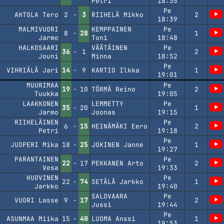
Petri
18:35
Pe
AHTOLA Tero
2
-
3
RIIHELÄ Mikko
2
18:39
MALMIVUORI
KEMPPAINEN
Pe
8
-
28
1
Jarmo
Toni
18:48
HALKOSAARI
VÄÄTÄINEN
Pe
36
-
1
2
Jouni
Minna
18:52
Pe
VIHRIÄLÄ Jari
14
-
9
KARTIO Ilkka
1
19:01
MUURIMAA
Pe
19
-
10
TÖRMÄ Reino
2
Tuukka
19:05
LAAKKONEN
LEMMETTY
Pe
35
-
20
1
Jarmo
Joonas
19:15
RIIHELÄINEN
Pe
6
-
15
HEINÄMÄKI Eero
2
Petri
19:18
Pe
JUOPERI Mika
18
-
25
JOKINEN Janne
1
19:27
PARANTAINEN
Pe
22
-
17
PEKKANEN Arto
2
Vesa
19:33
HUOVINEN
Pe
22
-
74
SETÄLÄ Jarkko
1
Jarkko
19:40
SALOVAARA
Pe
VUORI Lasse
9
-
17
2
Jussi
19:44
Pe
ASUNMAA Miika
15
-
40
LUOMA Anssi
1
19:53