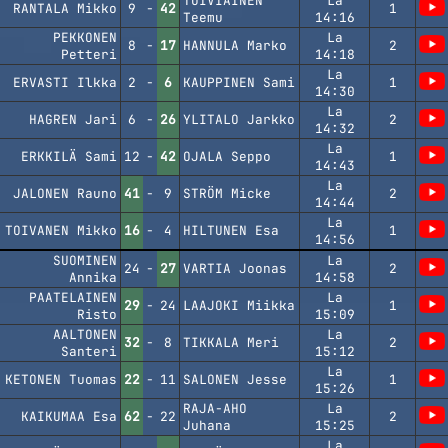
TOIVIAINEN
La
RANTALA Mikko
9
-
42
1
Teemu
14:16
PEKKONEN
La
8
-
17
HANNULA Marko
2
Petteri
14:18
La
ERVASTI Ilkka
2
-
6
KAUPPINEN Sami
1
14:30
La
HAGREN Jari
6
-
26
YLITALO Jarkko
2
14:32
La
ERKKILÄ Sami
12
-
42
OJALA Seppo
1
14:43
La
JALONEN Rauno
41
-
9
STRÖM Micke
2
14:44
La
TOIVANEN Mikko
16
-
4
HILTUNEN Esa
1
14:56
SUOMINEN
La
24
-
27
VARTIA Joonas
2
Annika
14:58
PAATELAINEN
La
29
-
24
LAAJOKI Miikka
1
Risto
15:09
AALTONEN
La
32
-
8
TIKKALA Meri
2
Santeri
15:12
La
KETONEN Tuomas
22
-
11
SALONEN Jesse
1
15:26
RAJA-AHO
La
KAIKUMAA Esa
62
-
22
2
Juhana
15:25
La